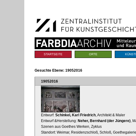
Benutzerspezifische
Direkt
Werkzeuge
zum
Inhalt
|
Direkt
zur
Navigation
Sektionen
STARTSEITE
ORTE
KÜNST
Gesuchte Ebene:
19052016
19052016
Entwurf:
Schinkel, Karl Friedrich
, Architekt & Maler
Entwurf &Herstellung:
Neher, Bernhard (der Jüngere)
, M
Szenen aus Goethes Werken, Zyklus
Standort: Weimar, Residenzschloß, Schloß, Goethegalerie