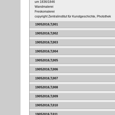
um 1836/1846
Wandmalerei
Freskomalerei
copyright Zentralinstitut für Kunstgeschichte, Photothek
19052016,T,001
19052016,T,002
19052016,T,003
19052016,T,004
19052016,T,005
19052016,T,006
19052016,T,007
19052016,T,008
19052016,T,009
19052016,T,010
19052016,T,011