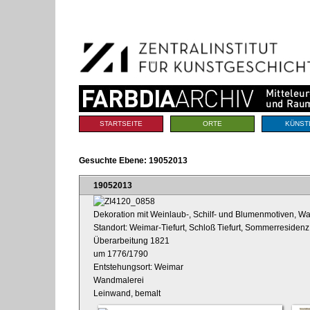
Benutzerspezifische
Direkt
Werkzeuge
zum
Inhalt
|
Direkt
zur
Navigation
Sektionen
STARTSEITE
ORTE
KÜNST
Gesuchte Ebene:
19052013
19052013
Dekoration mit Weinlaub-, Schilf- und Blumenmotiven, W
Standort: Weimar-Tiefurt, Schloß Tiefurt, Sommerreside
Überarbeitung 1821
um 1776/1790
Entstehungsort: Weimar
Wandmalerei
Leinwand, bemalt