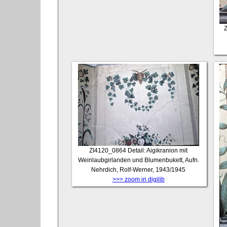
ZI4120_0864
Detail: Aigikranion mit
Weinlaubgirlanden und Blumenbukett, Aufn.
Nehrdich, Rolf-Werner, 1943/1945
>>> zoom in digilib