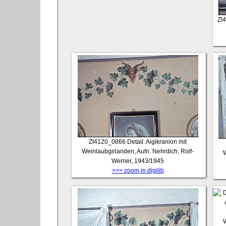
ZI
ZI4120_0866
Detail: Aigikranion mit
Weinlaubgirlanden, Aufn. Nehrdich, Rolf-
W
Werner, 1943/1945
>>> zoom in digilib
W