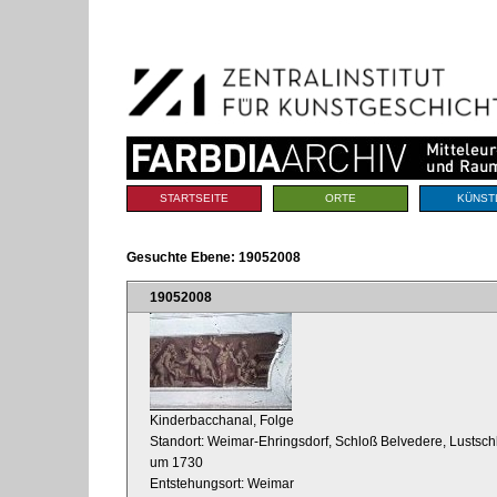
Benutzerspezifische
Direkt
Werkzeuge
zum
Inhalt
|
Direkt
zur
Navigation
Sektionen
STARTSEITE
ORTE
KÜNST
Gesuchte Ebene:
19052008
19052008
Kinderbacchanal, Folge
Standort: Weimar-Ehringsdorf, Schloß Belvedere, Lustsch
um 1730
Entstehungsort: Weimar