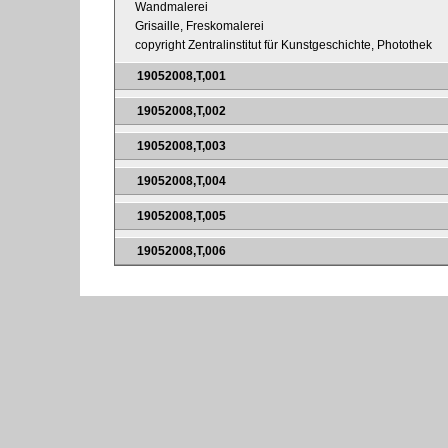
Wandmalerei
Grisaille, Freskomalerei
copyright Zentralinstitut für Kunstgeschichte, Photothek
19052008,T,001
19052008,T,002
19052008,T,003
19052008,T,004
19052008,T,005
19052008,T,006