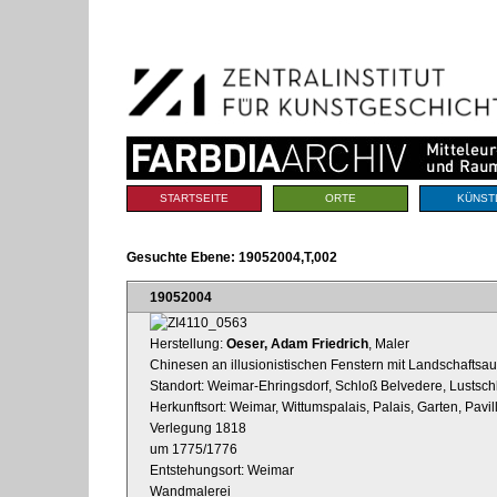
Benutzerspezifische
Direkt
Werkzeuge
zum
Inhalt
|
Direkt
zur
Navigation
Sektionen
STARTSEITE
ORTE
KÜNST
Gesuchte Ebene:
19052004,T,002
19052004
Herstellung:
Oeser, Adam Friedrich
, Maler
Chinesen an illusionistischen Fenstern mit Landschaftsau
Standort: Weimar-Ehringsdorf, Schloß Belvedere, Lustsch
Herkunftsort: Weimar, Wittumspalais, Palais, Garten, Pavil
Verlegung 1818
um 1775/1776
Entstehungsort: Weimar
Wandmalerei