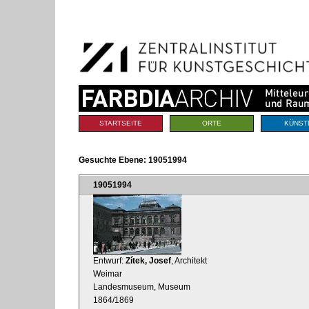
Benutzerspezifische
Direkt
Werkzeuge
zum
Inhalt
|
Direkt
zur
Navigation
Sektionen
STARTSEITE
ORTE
KÜNST
Gesuchte Ebene:
19051994
19051994
Entwurf:
Zítek, Josef
, Architekt
Weimar
Landesmuseum, Museum
1864/1869