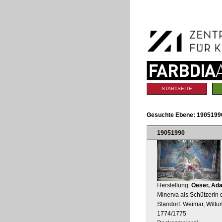
Benutzerspezifische
Direkt
Werkzeuge
zum
Inhalt
|
Direkt
zur
Navigation
Sektionen
STARTSEITE
Gesuchte Ebene:
1905199
19051990
Herstellung:
Oeser, Ada
Minerva als Schützerin
Standort: Weimar, Wittum
1774/1775