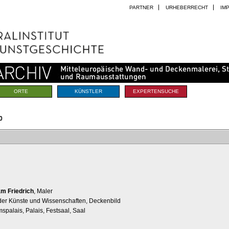
PARTNER
URHEBERRECHT
IM
ORTE
KÜNSTLER
EXPERTENSUCHE
0
m Friedrich
, Maler
 der Künste und Wissenschaften, Deckenbild
spalais, Palais, Festsaal, Saal