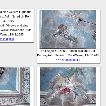
tail: Minerva und eine
er Wolke schwebend, Aufn.
-Werner, 1943/1945
 in digilib
ZI4120_0851
Detail: Personifikationen der
Künste, Aufn. Nehrdich, Rolf-Werner, 1943/1945
>>> zoom in digilib