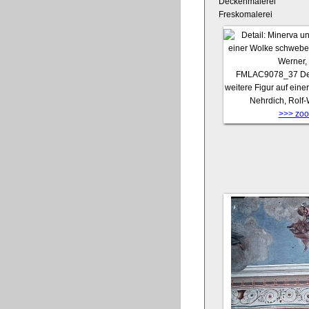
Deckenmalerei
Freskomalerei
FMLAC9078_37
De
weitere Figur auf ein
Nehrdich, Rolf
>>> zoom