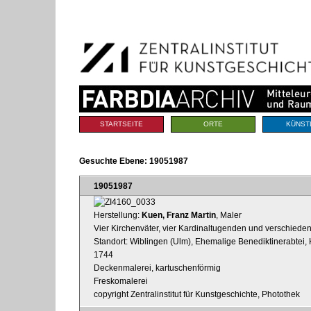
Benutzerspezifische
Direkt
Werkzeuge
zum
Inhalt
|
Direkt
zur
Navigation
Sektionen
STARTSEITE
ORTE
KÜNST
Gesuchte Ebene:
19051987
19051987
Herstellung:
Kuen, Franz Martin
, Maler
Vier Kirchenväter, vier Kardinaltugenden und verschiedene
Standort: Wiblingen (Ulm), Ehemalige Benediktinerabtei, Kl
1744
Deckenmalerei, kartuschenförmig
Freskomalerei
copyright Zentralinstitut für Kunstgeschichte, Photothek