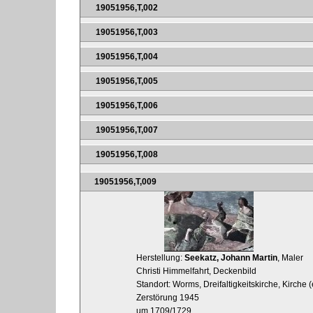
19051956,T,002
19051956,T,003
19051956,T,004
19051956,T,005
19051956,T,006
19051956,T,007
19051956,T,008
19051956,T,009
Herstellung:
Seekatz, Johann Martin
, Maler
Christi Himmelfahrt, Deckenbild
Standort: Worms, Dreifaltigkeitskirche, Kirche
Zerstörung 1945
um 1709/1729