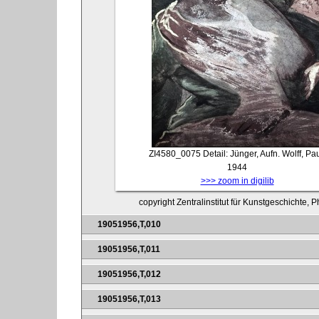
ZI4580_0075
Detail: Jünger, Aufn. Wolff, Pau
1944
>>> zoom in digilib
copyright Zentralinstitut für Kunstgeschichte, 
19051956,T,010
19051956,T,011
19051956,T,012
19051956,T,013