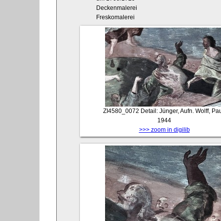
Deckenmalerei
Freskomalerei
ZI4580_0072
Detail: Jünger, Aufn. Wolff, Pau
1944
>>> zoom in digilib