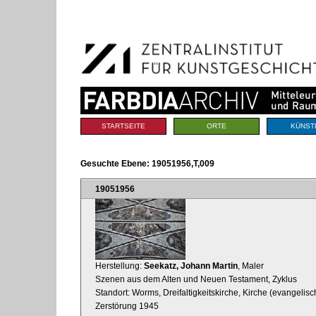
Benutzerspezifische
Direkt
Werkzeuge
zum
Inhalt
|
Direkt
zur
Navigation
Sektionen
STARTSEITE
ORTE
KÜNST
Gesuchte Ebene:
19051956,T,009
19051956
Herstellung:
Seekatz, Johann Martin
, Maler
Szenen aus dem Alten und Neuen Testament, Zyklus
Standort: Worms, Dreifaltigkeitskirche, Kirche (evangelisc
Zerstörung 1945