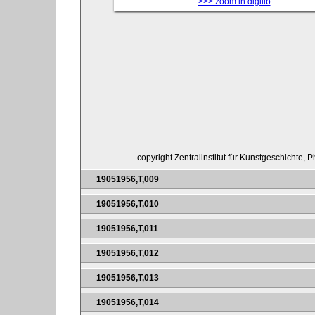
>>> zoom in digilib
copyright Zentralinstitut für Kunstgeschichte, 
19051956,T,009
19051956,T,010
19051956,T,011
19051956,T,012
19051956,T,013
19051956,T,014