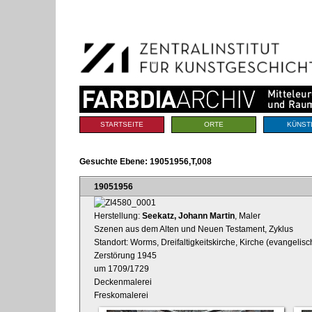
Benutzerspezifische
Direkt
Werkzeuge
zum
Inhalt
|
Direkt
zur
Navigation
Sektionen
STARTSEITE
ORTE
KÜNST
Gesuchte Ebene:
19051956,T,008
19051956
Herstellung:
Seekatz, Johann Martin
, Maler
Szenen aus dem Alten und Neuen Testament, Zyklus
Standort: Worms, Dreifaltigkeitskirche, Kirche (evangelisc
Zerstörung 1945
um 1709/1729
Deckenmalerei
Freskomalerei