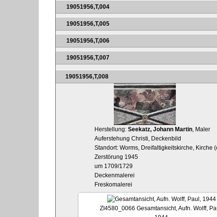
19051956,T,004
19051956,T,005
19051956,T,006
19051956,T,007
19051956,T,008
Herstellung:
Seekatz, Johann Martin
, Maler
Auferstehung Christi, Deckenbild
Standort: Worms, Dreifaltigkeitskirche, Kirche
Zerstörung 1945
um 1709/1729
Deckenmalerei
Freskomalerei
ZI4580_0066
Gesamtansicht, Aufn. Wolff, Pa