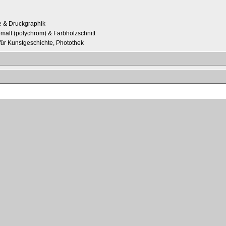
e & Druckgraphik
malt (polychrom) & Farbholzschnitt
t für Kunstgeschichte, Photothek