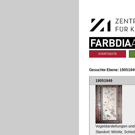
Benutzerspezifische
Direkt
Werkzeuge
zum
Inhalt
|
Direkt
zur
Navigation
Sektionen
STARTSEITE
Gesuchte Ebene:
1905194
19051949
Vogeldarstellungen und
Standort: Wörlitz, Schl