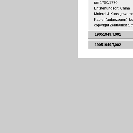
um 1750/1770
Entstehungsort: China
Malerei & Kunstgewerb
Papier (aufgezogen), be
copyright Zentralinstitu
19051949,T,001
19051949,T,002