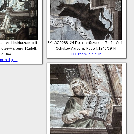
ail: Architekturzone mit
FMLAC9088_24
Detail: stürzender Teufel, Aufn.
hulze-Marburg, Rudolf,
Schulze-Marburg, Rudolf, 1943/1944
3/1944
>>> zoom in digilib
 in digilib