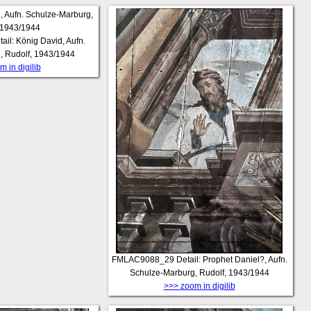
tail: König David, Aufn.
, Rudolf, 1943/1944
 in digilib
FMLAC9088_29
Detail: Prophet Daniel?, Aufn.
Schulze-Marburg, Rudolf, 1943/1944
>>> zoom in digilib