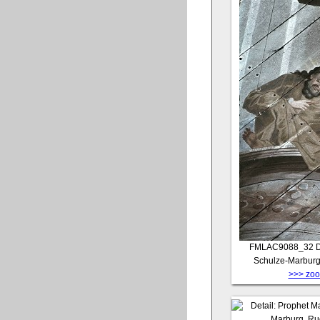
FMLAC9088_32
D
Schulze-Marburg
>>> zoom