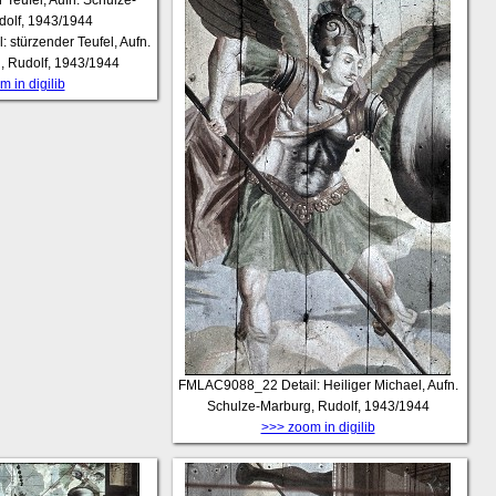
l: stürzender Teufel, Aufn.
, Rudolf, 1943/1944
 in digilib
FMLAC9088_22
Detail: Heiliger Michael, Aufn.
Schulze-Marburg, Rudolf, 1943/1944
>>> zoom in digilib