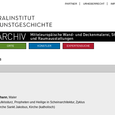
PARTNER
URHEBERRECHT
IM
ORTE
KÜNSTLER
EXPERTENSUCHE
3
ohann
, Maler
eufelssturz, Propheten und Heilige in Scheinarchitektur, Zyklus
irche Sankt Jakobus, Kirche (katholisch)