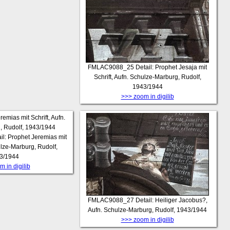
FMLAC9088_25
Detail: Prophet Jesaja mit
Schrift, Aufn. Schulze-Marburg, Rudolf,
1943/1944
>>> zoom in digilib
il: Prophet Jeremias mit
ulze-Marburg, Rudolf,
3/1944
 in digilib
FMLAC9088_27
Detail: Heiliger Jacobus?,
Aufn. Schulze-Marburg, Rudolf, 1943/1944
>>> zoom in digilib