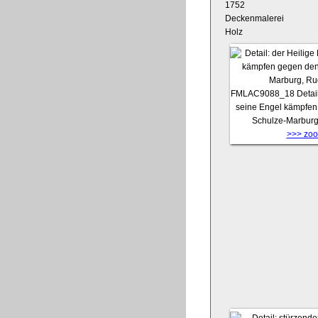
1752
Deckenmalerei
Holz
FMLAC9088_18
Detai
seine Engel kämpfen 
Schulze-Marburg
>>> zoom