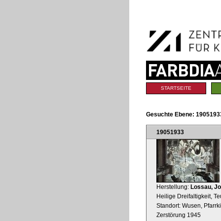
Benutzerspezifische
Direkt
Werkzeuge
zum
Inhalt
|
Direkt
zur
Navigation
Sektionen
STARTSEITE
Gesuchte Ebene:
1905193
19051933
Herstellung:
Lossau, J
Heilige Dreifaltigkeit, T
Standort: Wusen, Pfarrk
Zerstörung 1945