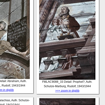
etail: Abraham, Aufn.
FMLAC9088_33
Detail: Prophet?, Aufn.
, Rudolf, 1943/1944
Schulze-Marburg, Rudolf, 1943/1944
 in digilib
>>> zoom in digilib