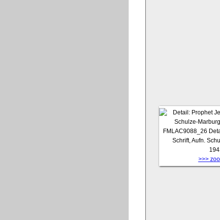
FMLAC9088_26
Deta
Schrift, Aufn. Sch
194
>>> zoom