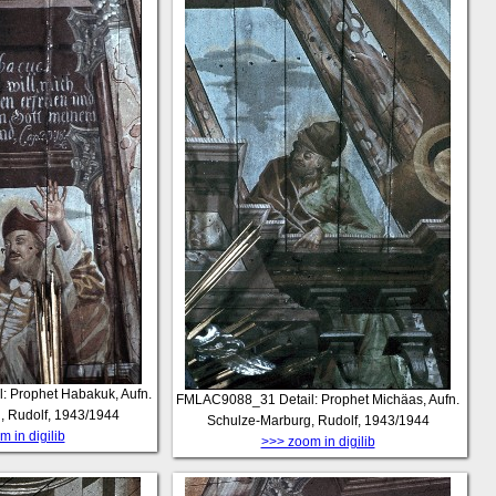
l: Prophet Habakuk, Aufn.
FMLAC9088_31
Detail: Prophet Michäas, Aufn.
, Rudolf, 1943/1944
Schulze-Marburg, Rudolf, 1943/1944
 in digilib
>>> zoom in digilib