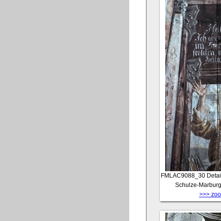
FMLAC9088_30
Detai
Schulze-Marburg
>>> zoom