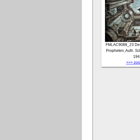
FMLAC9088_23
Det
Propheten, Aufn. Sc
194
>>> zoom