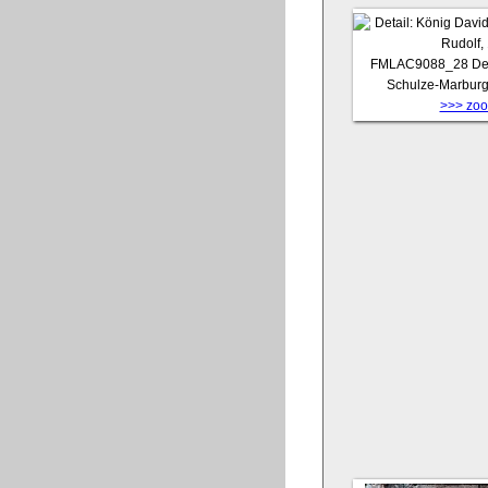
FMLAC9088_28
De
Schulze-Marburg
>>> zoom