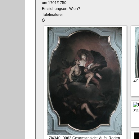
um 1701/1750
Entstehungsort: Wien?
Tafelmalerei
Öl
ZI
ZI
ZI4340_0063
Gesamtansicht, Aufn. Roden,