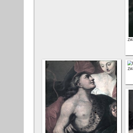
ZI
ZI