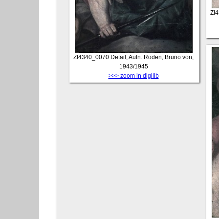
ZI
ZI4340_0070
Detail, Aufn. Roden, Bruno von,
1943/1945
>>> zoom in digilib