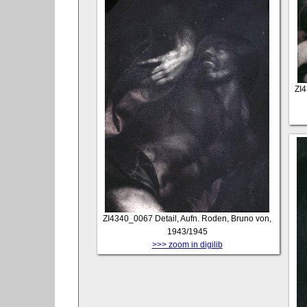
ZI
ZI4340_0067
Detail, Aufn. Roden, Bruno von,
1943/1945
>>> zoom in digilib