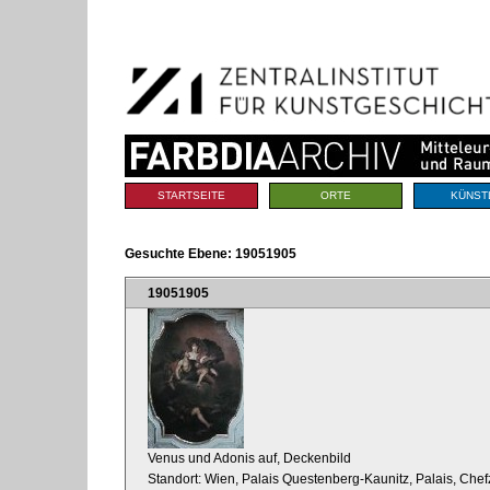
Benutzerspezifische
Direkt
Werkzeuge
zum
Inhalt
|
Direkt
zur
Navigation
Sektionen
STARTSEITE
ORTE
KÜNST
Gesuchte Ebene:
19051905
19051905
Venus und Adonis auf, Deckenbild
Standort: Wien, Palais Questenberg-Kaunitz, Palais, Ch