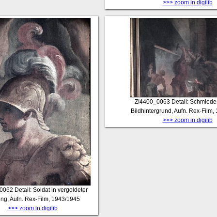
>>> zoom in digilib
ZI4400_0063
Detail: Schmied
Bildhintergrund, Aufn. Rex-Film
>>> zoom in digilib
0062
Detail: Soldat in vergoldeter
ng, Aufn. Rex-Film, 1943/1945
>>> zoom in digilib