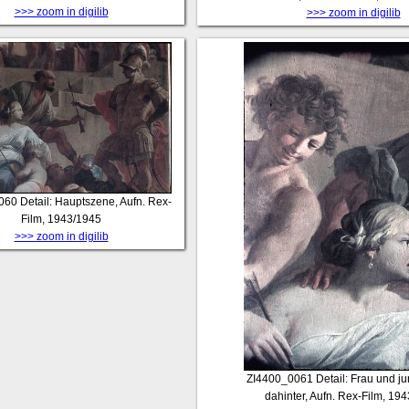
>>> zoom in digilib
>>> zoom in digilib
060
Detail: Hauptszene, Aufn. Rex-
Film, 1943/1945
>>> zoom in digilib
ZI4400_0061
Detail: Frau und j
dahinter, Aufn. Rex-Film, 19