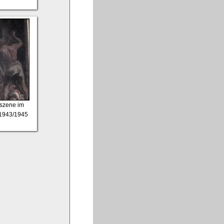
eszene im
, 1943/1945