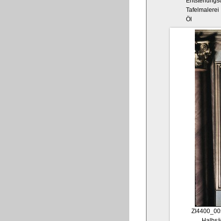
Entstehungso
Tafelmalerei
Öl
ZI4400_00
Halbsä