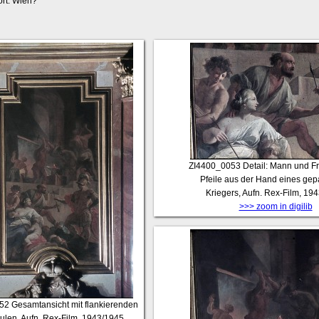
rt: Wien?
ZI4400_0053
Detail: Mann und Fr
Pfeile aus der Hand eines gep
Kriegers, Aufn. Rex-Film, 19
>>> zoom in digilib
52
Gesamtansicht mit flankierenden
ulen, Aufn. Rex-Film, 1943/1945