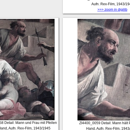
Aufn. Rex-Film, 1943/19
>>> zoom in digilib
58
Detail: Mann und Frau mit Pfeilen
ZI4400_0059
Detail: Mann hält P
Hand, Aufn. Rex-Film, 1943/1945
Hand, Aufn. Rex-Film, 1943