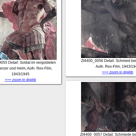
ZI4400_0056
Detail: Schmied bei
0055
Detail: Soldat im vergoldeten
Aufn. Rex-Film, 1943/19
anzer und Helm, Aufn. Rex-Film,
>>> zoom in digilib
1943/1945
>>> zoom in digilib
ZI4400_0057
Detail: Schmiede bei