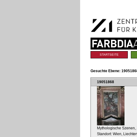
Benutzerspezifische
Direkt
Werkzeuge
zum
Inhalt
|
Direkt
zur
Navigation
Sektionen
STARTSEITE
Gesuchte Ebene:
19051868
19051868
Mythologische Szenen, 
Standort: Wien, Liechte