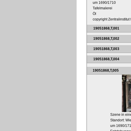
um 1690/1710
Tafelmalerei
Öl
copyright Zentralinstitu
19051868,T,001
19051868,T,002
19051868,T,003
19051868,T,004
19051868,T,005
Szene in ein
Standort: Wi
um 1690/17