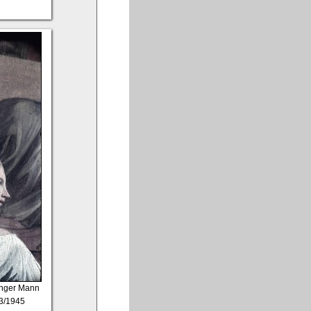
unger Mann
43/1945