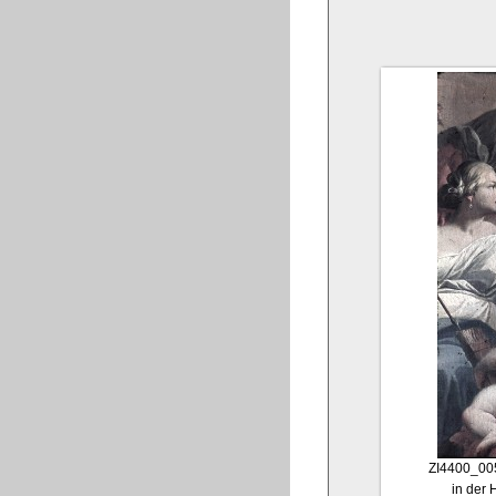
ZI4400_00
in der 