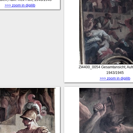
>>> zoom in digilib
ZI4400_0054
Gesamtansicht, Aufn
1943/1945
>>> zoom in digilib