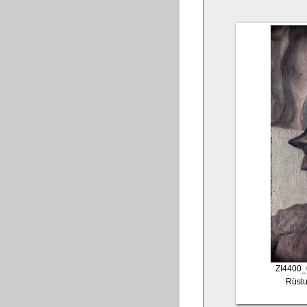
ZI4400_
Rüstu