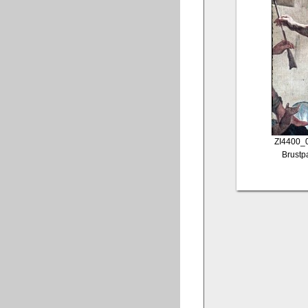
ZI4400_
Brustp