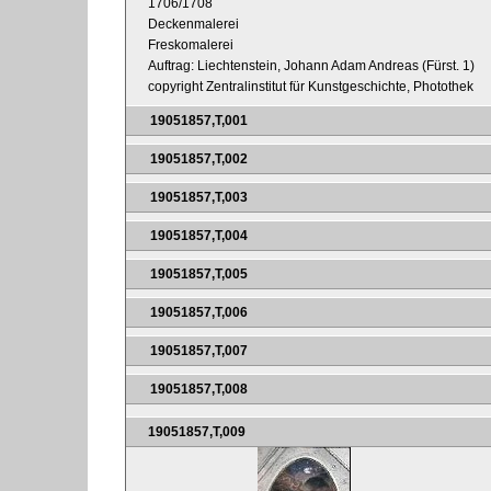
1706/1708
Deckenmalerei
Freskomalerei
Auftrag: Liechtenstein, Johann Adam Andreas (Fürst. 1)
copyright Zentralinstitut für Kunstgeschichte, Photothek
19051857,T,001
19051857,T,002
19051857,T,003
19051857,T,004
19051857,T,005
19051857,T,006
19051857,T,007
19051857,T,008
19051857,T,009