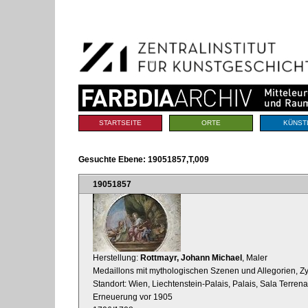
Benutzerspezifische
Direkt
Werkzeuge
zum
Inhalt
|
Direkt
zur
Navigation
Sektionen
STARTSEITE
ORTE
KÜNST
Gesuchte Ebene:
19051857,T,009
19051857
Herstellung:
Rottmayr, Johann Michael
, Maler
Medaillons mit mythologischen Szenen und Allegorien, Z
Standort: Wien, Liechtenstein-Palais, Palais, Sala Terrena
Erneuerung vor 1905