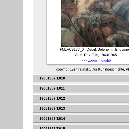
FMLAC9177_04
Detail: Selene mit Endymio
Aufn. Rex-Film, 1943/1945
>>> zoom in digilib
copyright Zentralinstitut für Kunstgeschichte, 
19051857,T,010
19051857,T,011
19051857,T,012
19051857,T,013
19051857,T,014
19051857,T,015