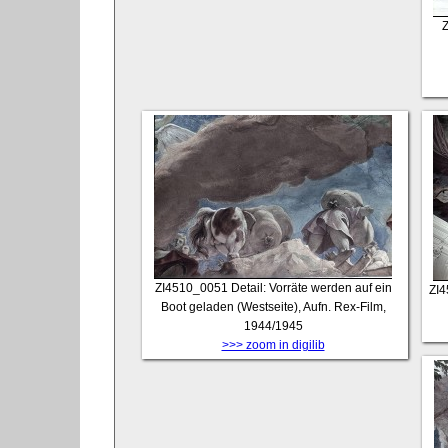
ZI4510_0051
Detail: Vorräte werden auf ein
ZI
Boot geladen (Westseite), Aufn. Rex-Film,
1944/1945
>>> zoom in digilib