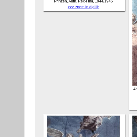
Prinzen, Aufn. Rex-Film, 1944/1945
>>> zoom in digilib
Z