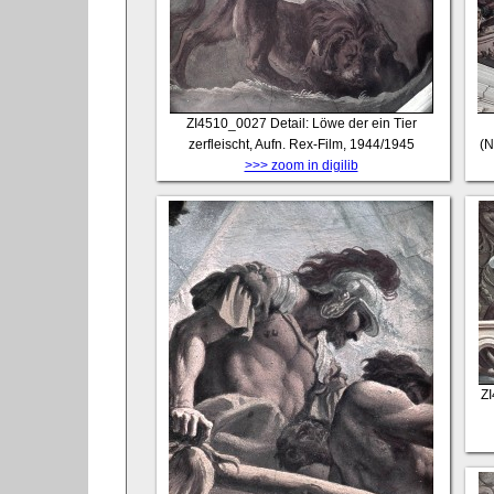
ZI4510_0027
Detail: Löwe der ein Tier
zerfleischt, Aufn. Rex-Film, 1944/1945
(N
>>> zoom in digilib
Z