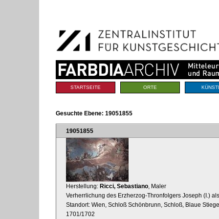
Benutzerspezifische
Direkt
Werkzeuge
zum
Inhalt
|
Direkt
zur
Navigation
Sektionen
STARTSEITE
ORTE
KÜNST
Gesuchte Ebene:
19051855
19051855
Herstellung:
Ricci, Sebastiano
, Maler
Verherrlichung des Erzherzog-Thronfolgers Joseph (I.) al
Standort: Wien, Schloß Schönbrunn, Schloß, Blaue Stieg
1701/1702