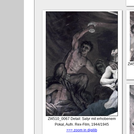
ZI4
ZI4510_0067
Detail: Satyr mit erhobenem
Pokal, Aufn. Rex-Film, 1944/1945
>>> zoom in digilib