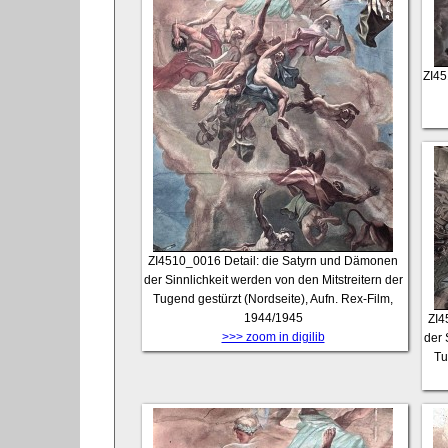
ZI4
ZI4510_0016
Detail: die Satyrn und Dämonen
der Sinnlichkeit werden von den Mitstreitern der
Tugend gestürzt (Nordseite), Aufn. Rex-Film,
1944/1945
ZI4
>>> zoom in digilib
der 
Tu