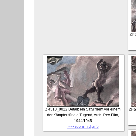
ZI4
ZI4510_0022
Detail: ein Satyr flieht vor einem
ZI4
der Kämpfer für die Tugend, Aufn. Rex-Film,
1944/1945
>>> zoom in digilib