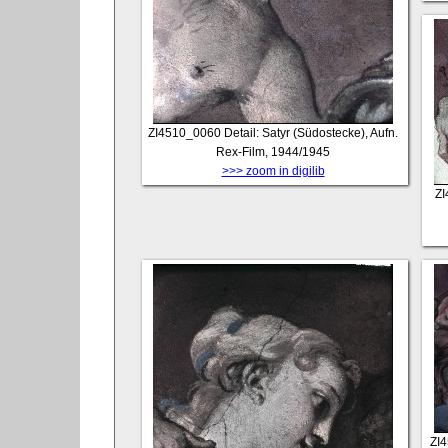
ZI4510_0060
Detail: Satyr (Südostecke), Aufn.
Rex-Film, 1944/1945
>>> zoom in digilib
Z
ZI