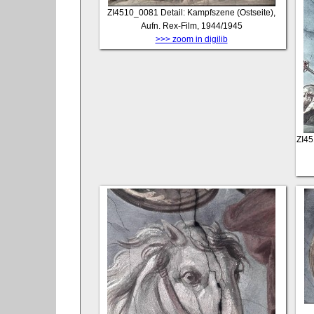
ZI4510_0081
Detail: Kampfszene (Ostseite),
Aufn. Rex-Film, 1944/1945
>>> zoom in digilib
ZI4