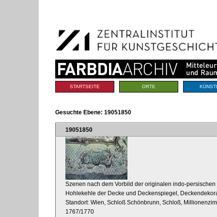
Benutzerspezifische
Direkt
Werkzeuge
zum
Inhalt
|
Direkt
zur
Navigation
Sektionen
STARTSEITE
ORTE
KÜNST
Gesuchte Ebene:
19051850
19051850
Szenen nach dem Vorbild der originalen indo-persischen
Hohlekehle der Decke und Deckenspiegel, Deckendekora
Standort: Wien, Schloß Schönbrunn, Schloß, Millionenzi
1767/1770