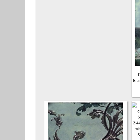
D
Blu
ZI4
mi
S