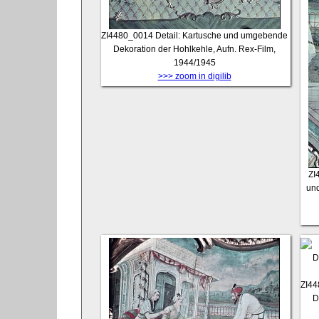
ZI4480_0014
Detail: Kartusche und umgebende
Dekoration der Hohlkehle, Aufn. Rex-Film,
1944/1945
>>> zoom in digilib
ZI
und
ZI4
D