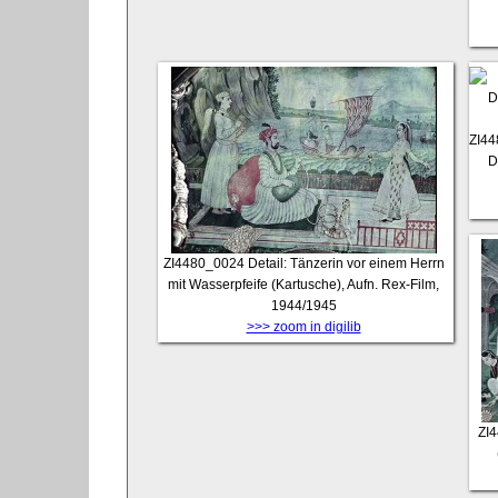
ZI4
D
ZI4480_0024
Detail: Tänzerin vor einem Herrn
mit Wasserpfeife (Kartusche), Aufn. Rex-Film,
1944/1945
>>> zoom in digilib
ZI