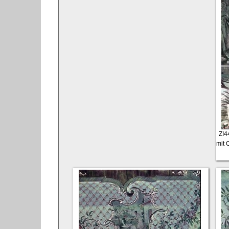
ZI4
mit 