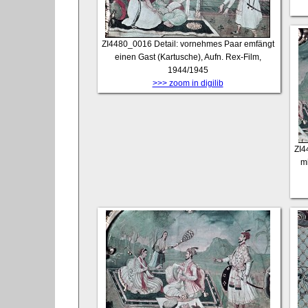
ZI4480_0016
Detail: vornehmes Paar emfängt
einen Gast (Kartusche), Aufn. Rex-Film,
1944/1945
>>> zoom in digilib
ZI4
mi