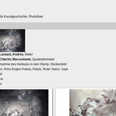
t für Kunstgeschichte, Photothek
Lanzani, Andrea
, Maler
Chiarini, Marcantonio
, Quadraturmaler
Aufnahme des Herkules in den Olymp, Deckenbild
n, Prinz Eugen-Palais, Palais, Roter Salon, Saal
98
ei
ei