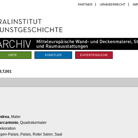
PARTNER
URHEBERRECHT
IM
ORTE
KÜNSTLER
EXPERTENSUCHE
,T,001
ndrea
, Maler
Marcantonio
, Quadraturmaler
ekoration
ugen-Palais, Palais, Roter Salon, Saal