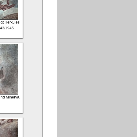
legt Herkules
943/1945
und Minerva,