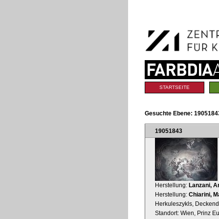
Benutzerspezifische
Direkt
Werkzeuge
zum
Inhalt
|
Direkt
zur
Navigation
Sektionen
STARTSEITE
Gesuchte Ebene:
19051843
19051843
Herstellung:
Lanzani, A
Herstellung:
Chiarini, 
Herkuleszykls, Deckend
Standort: Wien, Prinz E