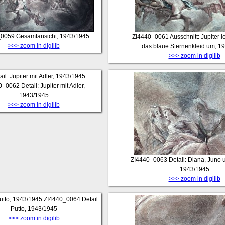
_0059
Gesamtansicht, 1943/1945
ZI4440_0061
Ausschnitt: Jupiter 
>>> zoom in digilib
das blaue Sternenkleid um, 1
>>> zoom in digilib
0_0062
Detail: Jupiter mit Adler,
1943/1945
>>> zoom in digilib
ZI4440_0063
Detail: Diana, Juno 
1943/1945
>>> zoom in digilib
ZI4440_0064
Detail:
Putto, 1943/1945
>>> zoom in digilib