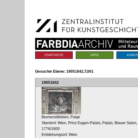
Benutzerspezifische
Direkt
Werkzeuge
zum
Inhalt
|
Direkt
zur
Navigation
Sektionen
STARTSEITE
ORTE
KÜNST
Gesuchte Ebene:
19051842,T,001
19051842
Blumenstilleben, Folge
Standort: Wien, Prinz Eugen-Palais, Palais, Blauer Salon,
1776/1800
Entstehungsort: Wien