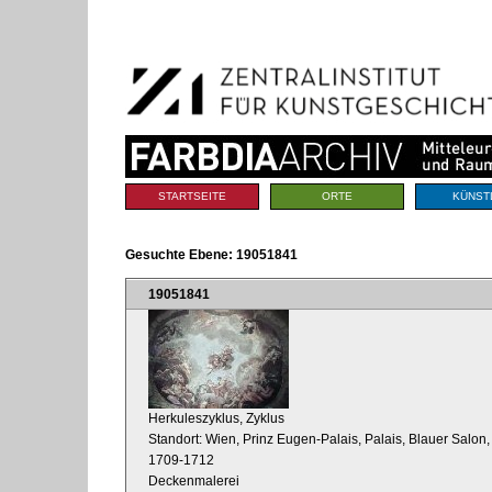
Benutzerspezifische
Direkt
Werkzeuge
zum
Inhalt
|
Direkt
zur
Navigation
Sektionen
STARTSEITE
ORTE
KÜNST
Gesuchte Ebene:
19051841
19051841
Herkuleszyklus, Zyklus
Standort: Wien, Prinz Eugen-Palais, Palais, Blauer Salon,
1709-1712
Deckenmalerei