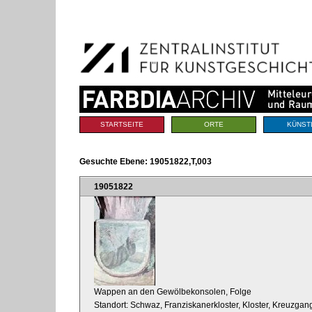
Benutzerspezifische
Direkt
Werkzeuge
zum
Inhalt
|
Direkt
zur
Navigation
Sektionen
STARTSEITE
ORTE
KÜNST
Gesuchte Ebene:
19051822,T,003
19051822
Wappen an den Gewölbekonsolen, Folge
Standort: Schwaz, Franziskanerkloster, Kloster, Kreuzgan