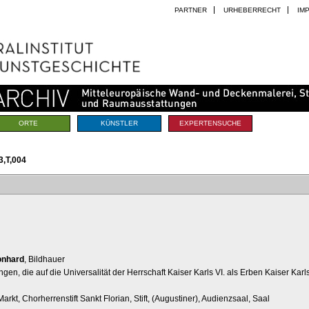
PARTNER
URHEBERRECHT
IM
ORTE
KÜNSTLER
EXPERTENSUCHE
,T,004
eonhard
, Bildhauer
n, die auf die Universalität der Herrschaft Kaiser Karls VI. als Erben Kaiser Karl
arkt, Chorherrenstift Sankt Florian, Stift, (Augustiner), Audienzsaal, Saal