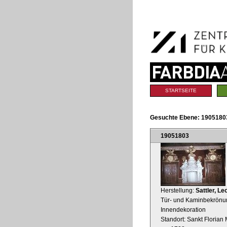
Benutzerspezifische
Direkt
Werkzeuge
zum
Inhalt
|
Direkt
zur
Navigation
Sektionen
STARTSEITE
Gesuchte Ebene:
19051803
19051803
Herstellung:
Sattler, L
Tür- und Kaminbekrönunge
Innendekoration
Standort: Sankt Florian M