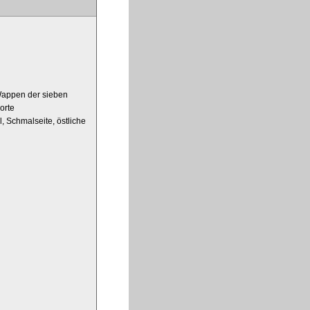
Wappen der sieben
orte
l, Schmalseite, östliche