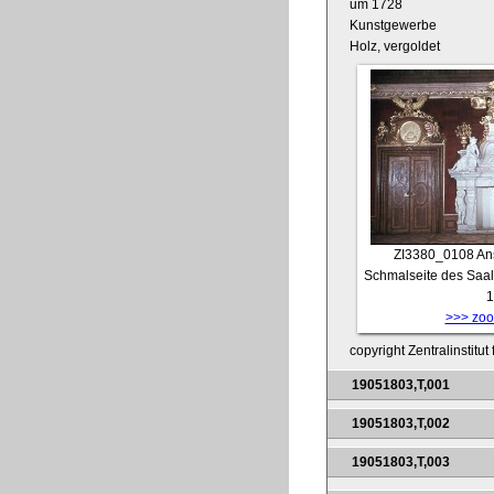
um 1728
Kunstgewerbe
Holz, vergoldet
ZI3380_0108
An
Schmalseite des Saals
1
>>> zoom
copyright Zentralinstitu
19051803,T,001
19051803,T,002
19051803,T,003