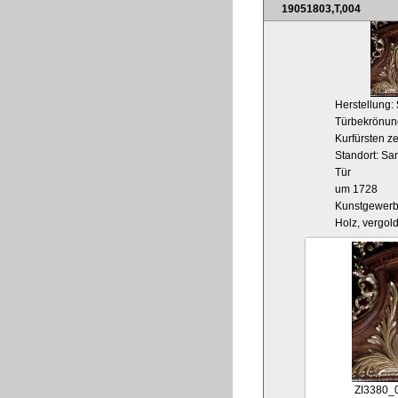
19051803,T,004
Herstellung:
Türbekrönun
Kurfürsten z
Standort: San
Tür
um 1728
Kunstgewer
Holz, vergol
ZI3380_