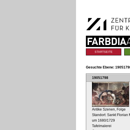
Benutzerspezifische
Direkt
Werkzeuge
zum
Inhalt
|
Direkt
zur
Navigation
Sektionen
STARTSEITE
Gesuchte Ebene:
1905179
19051798
Antike Szenen, Folge
Standort: Sankt Florian 
um 1680/1729
Tafelmalerei