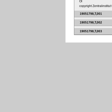
Öl
copyright Zentralinstitu
19051798,T,001
19051798,T,002
19051798,T,003