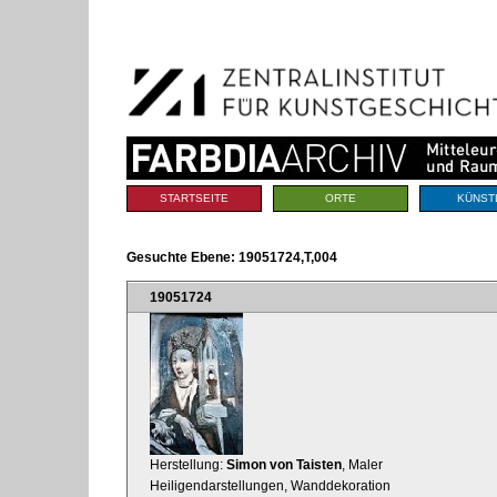
Benutzerspezifische
Direkt
Werkzeuge
zum
Inhalt
|
Direkt
zur
Navigation
Sektionen
STARTSEITE
ORTE
KÜNST
Gesuchte Ebene:
19051724,T,004
19051724
Herstellung:
Simon von Taisten
, Maler
Heiligendarstellungen, Wanddekoration