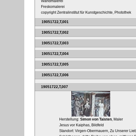
Wandmalerei
Freskomalerei
copyright Zentralinstitut für Kunstgeschichte, Photothek
19051722,T,001
19051722,T,002
19051722,T,003
19051722,T,004
19051722,T,005
19051722,T,006
19051722,T,007
Herstellung:
Simon von Taisten
, Maler
Jesus vor Kaiphas, Bildfeld
Standort: Virgen-Obermauern, Zu Unserer Lieb