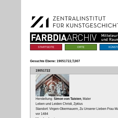
Benutzerspezifische
Direkt
Werkzeuge
zum
Inhalt
|
Direkt
zur
Navigation
Sektionen
STARTSEITE
ORTE
KÜNST
Gesuchte Ebene:
19051722,T,007
19051722
Herstellung:
Simon von Taisten
, Maler
Leben und Leiden Christi, Zyklus
Standort: Virgen-Obermauern, Zu Unserer Lieben Frau Ma
vor 1484