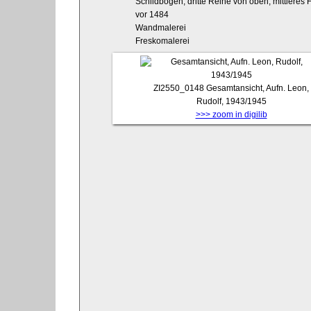
Schildbogen, dritte Reihe von oben, mittleres 
vor 1484
Wandmalerei
Freskomalerei
ZI2550_0148
Gesamtansicht, Aufn. Leon,
Rudolf, 1943/1945
>>> zoom in digilib