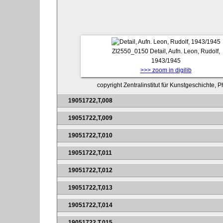
ZI2550_0150
Detail, Aufn. Leon, Rudolf,
1943/1945
>>> zoom in digilib
copyright Zentralinstitut für Kunstgeschichte, 
19051722,T,008
19051722,T,009
19051722,T,010
19051722,T,011
19051722,T,012
19051722,T,013
19051722,T,014
19051722,T,015