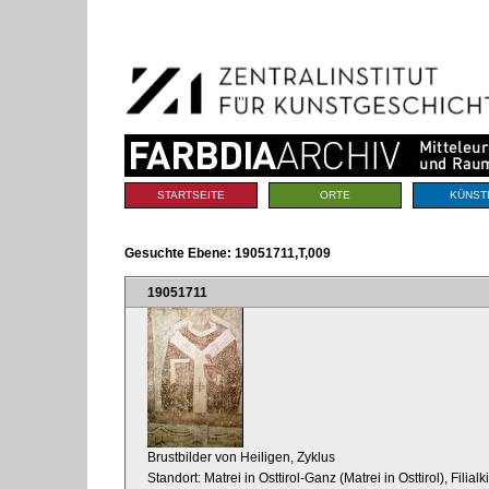
Benutzerspezifische
Direkt
Werkzeuge
zum
Inhalt
|
Direkt
zur
Navigation
Sektionen
STARTSEITE
ORTE
KÜNST
Gesuchte Ebene:
19051711,T,009
19051711
Brustbilder von Heiligen, Zyklus
Standort: Matrei in Osttirol-Ganz (Matrei in Osttirol), Fili