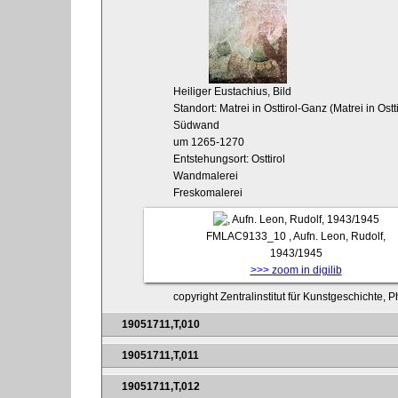
Heiliger Eustachius, Bild
Standort: Matrei in Osttirol-Ganz (Matrei in Ostt
Südwand
um 1265-1270
Entstehungsort: Osttirol
Wandmalerei
Freskomalerei
FMLAC9133_10
, Aufn. Leon, Rudolf,
1943/1945
>>> zoom in digilib
copyright Zentralinstitut für Kunstgeschichte, 
19051711,T,010
19051711,T,011
19051711,T,012