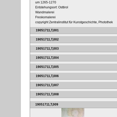
um 1265-1270
Entstehungsort: Osttirol
Wandmalerei
Freskomalerei
copyright Zentralinstitut für Kunstgeschichte, Photothek
19051711,T,001
19051711,T,002
19051711,T,003
19051711,T,004
19051711,T,005
19051711,T,006
19051711,T,007
19051711,T,008
19051711,T,009