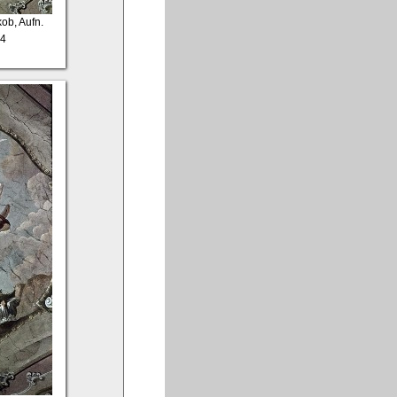
kob, Aufn.
44