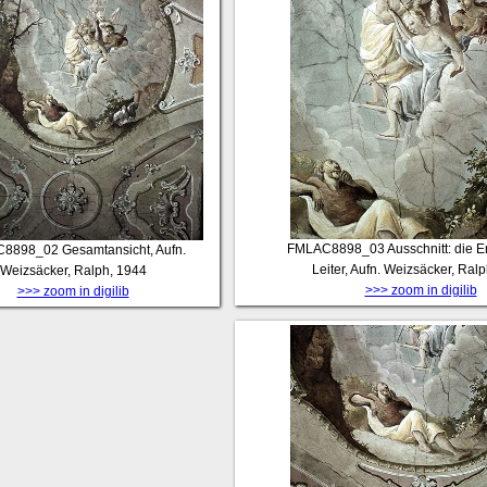
FMLAC8898_03
Ausschnitt: die E
C8898_02
Gesamtansicht, Aufn.
Leiter, Aufn. Weizsäcker, Ral
Weizsäcker, Ralph, 1944
>>> zoom in digilib
>>> zoom in digilib