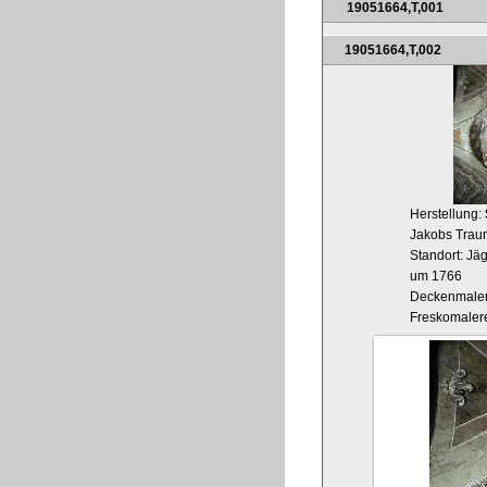
19051664,T,001
19051664,T,002
Herstellung:
Jakobs Traum
Standort: Jäg
um 1766
Deckenmaler
Freskomaler