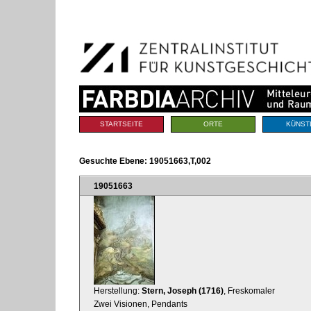
Benutzerspezifische
Direkt
Werkzeuge
zum
Inhalt
|
Direkt
zur
Navigation
Sektionen
STARTSEITE
ORTE
KÜNST
Gesuchte Ebene:
19051663,T,002
19051663
Herstellung:
Stern, Joseph (1716)
, Freskomaler
Zwei Visionen, Pendants