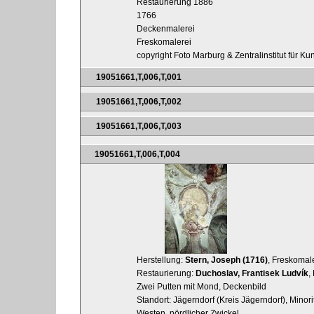
Restaurierung 1886
1766
Deckenmalerei
Freskomalerei
copyright Foto Marburg & Zentralinstitut für K
19051661,T,006,T,001
19051661,T,006,T,002
19051661,T,006,T,003
19051661,T,006,T,004
Herstellung:
Stern, Joseph (1716)
, Freskomal
Restaurierung:
Duchoslav, Frantisek Ludvík
,
Zwei Putten mit Mond, Deckenbild
Standort: Jägerndorf (Kreis Jägerndorf), Minori
Westen, nördlicher Zwickel