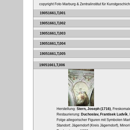
copyright Foto Marburg & Zentralinstitut für Kunstgeschic
19051661,T,001
19051661,T,002
19051661,T,003
19051661,T,004
19051661,T,005
19051661,T,006
Herstellung:
Stern, Joseph (1716)
, Freskomal
Restaurierung:
Duchoslav, Frantisek Ludvík
,
Folge allegorischer Figuren mit Symbolen Mar
Standort: Jägerndorf (Kreis Jägerndorf), Minor