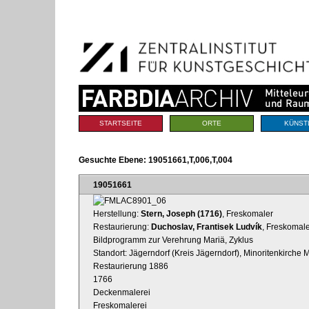
Benutzerspezifische
Direkt
Werkzeuge
zum
Inhalt
|
Direkt
zur
Navigation
Sektionen
STARTSEITE
ORTE
KÜNST
Gesuchte Ebene:
19051661,T,006,T,004
19051661
Herstellung:
Stern, Joseph (1716)
, Freskomaler
Restaurierung:
Duchoslav, Frantisek Ludvík
, Freskomal
Bildprogramm zur Verehrung Mariä, Zyklus
Standort: Jägerndorf (Kreis Jägerndorf), Minoritenkirche M
Restaurierung 1886
1766
Deckenmalerei
Freskomalerei