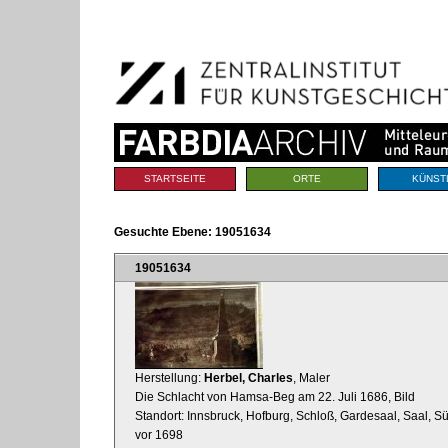
Benutzerspezifische
Direkt
Werkzeuge
zum
Inhalt
|
Direkt
zur
Navigation
Sektionen
STARTSEITE
ORTE
KÜNST
Gesuchte Ebene:
19051634
19051634
Herstellung:
Herbel, Charles
, Maler
Die Schlacht von Hamsa-Beg am 22. Juli 1686, Bild
Standort: Innsbruck, Hofburg, Schloß, Gardesaal, Saal,
vor 1698