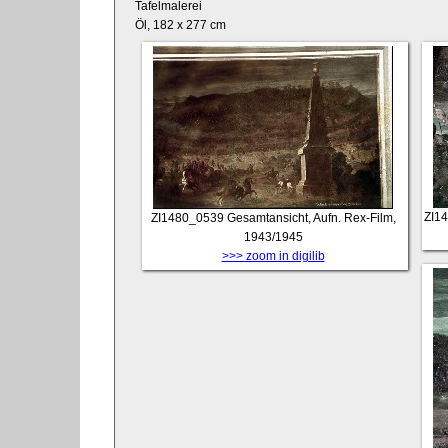
Tafelmalerei
Öl, 182 x 277 cm
ZI1
ZI1480_0539
Gesamtansicht, Aufn. Rex-Film,
1943/1945
>>> zoom in digilib