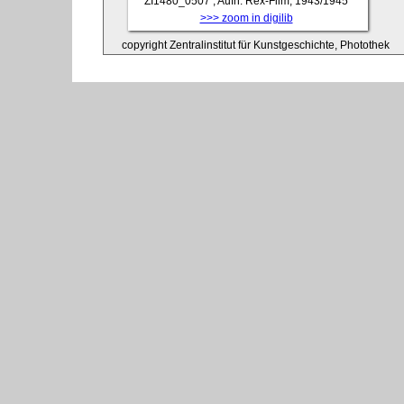
ZI1480_0507
, Aufn. Rex-Film, 1943/1945
>>> zoom in digilib
copyright Zentralinstitut für Kunstgeschichte, Photothek