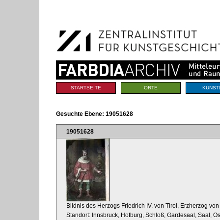
Benutzerspezifische
Direkt
Werkzeuge
zum
Inhalt
|
Direkt
zur
Navigation
Sektionen
STARTSEITE
ORTE
KÜNST
Gesuchte Ebene:
19051628
19051628
Bildnis des Herzogs Friedrich IV. von Tirol, Erzherzog von 
Standort: Innsbruck, Hofburg, Schloß, Gardesaal, Saal, 