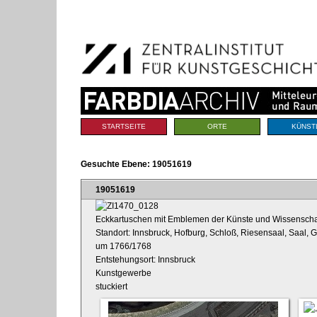
Benutzerspezifische
Direkt
Werkzeuge
zum
Inhalt
|
Direkt
zur
Navigation
Sektionen
STARTSEITE
ORTE
KÜNST
Gesuchte Ebene:
19051619
19051619
Eckkartuschen mit Emblemen der Künste und Wissenschaf
Standort: Innsbruck, Hofburg, Schloß, Riesensaal, Saal, 
um 1766/1768
Entstehungsort: Innsbruck
Kunstgewerbe
stuckiert