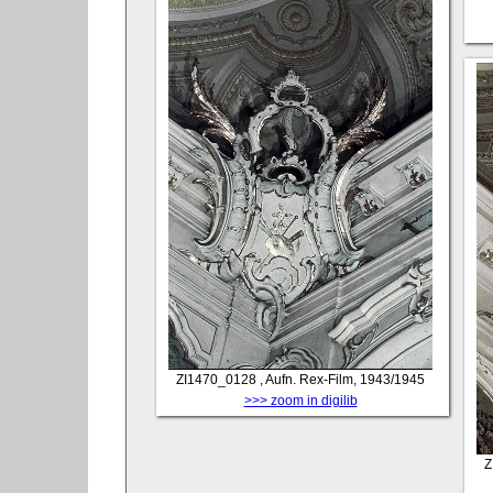
ZI1470_0128
, Aufn. Rex-Film, 1943/1945
>>> zoom in digilib
Z