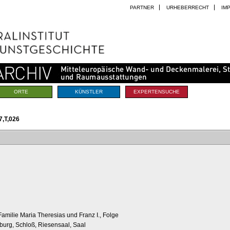
PARTNER
URHEBERRECHT
IM
ORTE
KÜNSTLER
EXPERTENSUCHE
,T,026
Familie Maria Theresias und Franz I., Folge
fburg, Schloß, Riesensaal, Saal