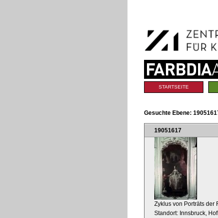
Benutzerspezifische
Direkt
Werkzeuge
zum
Inhalt
|
Direkt
zur
Navigation
Sektionen
STARTSEITE
Gesuchte Ebene:
19051617
19051617
Zyklus von Porträts der 
Standort: Innsbruck, Ho