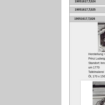
19051617,T,024
19051617,T,025
19051617,T,026
Herstellung:
Prinz Ludwig
Standort: In
um 1770
Tafelmalerei
Öl, 170 x 15