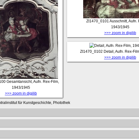
ZI1470_0101
Ausschnitt, Aufn.
1943/1945
>>> zoom in digilib
ZI1470_0102
Detail, Aufn. Rex-Fi
>>> zoom in digilib
100
Gesamtansicht, Aufn. Rex-Film,
1943/1945
>>> zoom in digilib
tralinstitut für Kunstgeschichte, Photothek