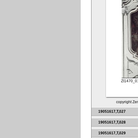
ZI1470_0
copyright Zen
19051617,T,027
19051617,T,028
19051617,T,029