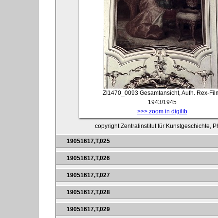
ZI1470_0093
Gesamtansicht, Aufn. Rex-Fil
1943/1945
>>> zoom in digilib
copyright Zentralinstitut für Kunstgeschichte, 
19051617,T,025
19051617,T,026
19051617,T,027
19051617,T,028
19051617,T,029