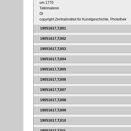
um 1770
Tafelmalerei
Öl
copyright Zentralinstitut für Kunstgeschichte, Photothek
19051617,T,001
19051617,T,002
19051617,T,003
19051617,T,004
19051617,T,005
19051617,T,006
19051617,T,007
19051617,T,008
19051617,T,009
19051617,T,010
19051617,T,011