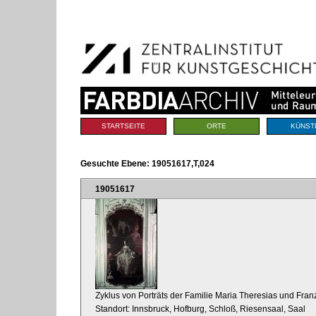
Benutzerspezifische
Direkt
Werkzeuge
zum
Inhalt
|
Direkt
zur
Navigation
Sektionen
STARTSEITE
ORTE
KÜNST
Gesuchte Ebene:
19051617,T,024
19051617
Zyklus von Porträts der Familie Maria Theresias und Franz
Standort: Innsbruck, Hofburg, Schloß, Riesensaal, Saal