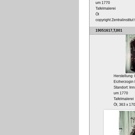
um 1770
Tafelmalerei
Öl
copyright Zentralinstitu
19051617,T,001
Herstellung:
Erzherzogin 
Standort: In
um 1770
Tafelmalerei
Öl, 363 x 17