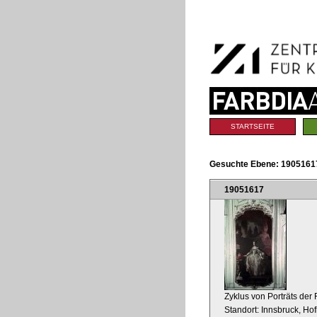
Benutzerspezifische
Direkt
Werkzeuge
zum
Inhalt
|
Direkt
zur
Navigation
Sektionen
STARTSEITE
Gesuchte Ebene:
19051617
19051617
Zyklus von Porträts der 
Standort: Innsbruck, Ho