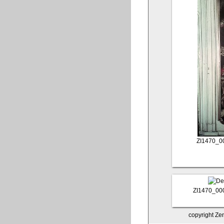
ZI1470_0
ZI1470_00
copyright Zen