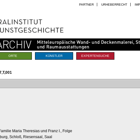
PARTNER
URHEBERRECHT
IM
ORTE
KÜNSTLER
EXPERTENSUCHE
,T,001
Familie Maria Theresias und Franz I., Folge
fburg, Schloß, Riesensaal, Saal