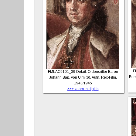
F
FMLAC9101_39
Detail: Ordensritter Baron
Bern
Johann Bap. von Ulm (6), Aufn. Rex-Film,
1943/1945
>>> zoom in digilib