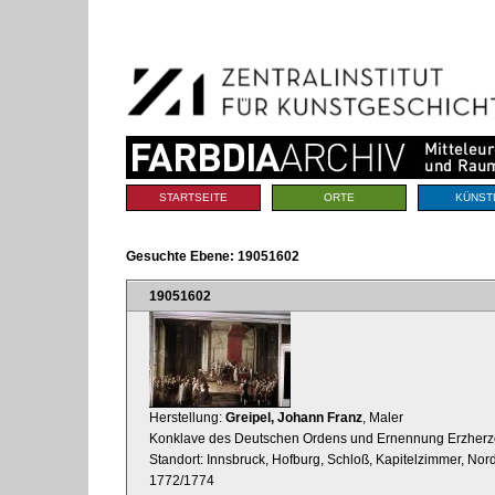
Benutzerspezifische
Direkt
Werkzeuge
zum
Inhalt
|
Direkt
zur
Navigation
Sektionen
STARTSEITE
ORTE
KÜNST
Gesuchte Ebene:
19051602
19051602
Herstellung:
Greipel, Johann Franz
, Maler
Konklave des Deutschen Ordens und Ernennung Erzherzog
Standort: Innsbruck, Hofburg, Schloß, Kapitelzimmer, No
1772/1774