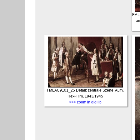
FML
am
FMLAC9101_25
Detail: zentrale Szene, Aufn.
Rex-Film, 1943/1945
>>> zoom in digilib