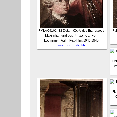
FMLAC9101_32
Detail: Köpfe des Erzherzogs
FM
Maximilian und des Prinzen Carl von
Lothringen, Aufn. Rex-Film, 1943/1945
>>> zoom in digilib
FM
v
FM
C