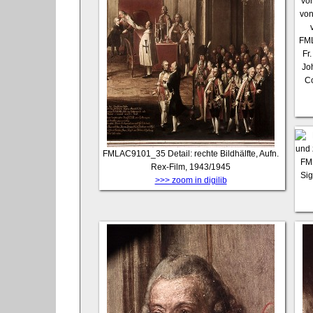
FM
Fr
Jo
Co
FMLAC9101_35
Detail: rechte Bildhälfte, Aufn.
FM
Rex-Film, 1943/1945
Sig
>>> zoom in digilib