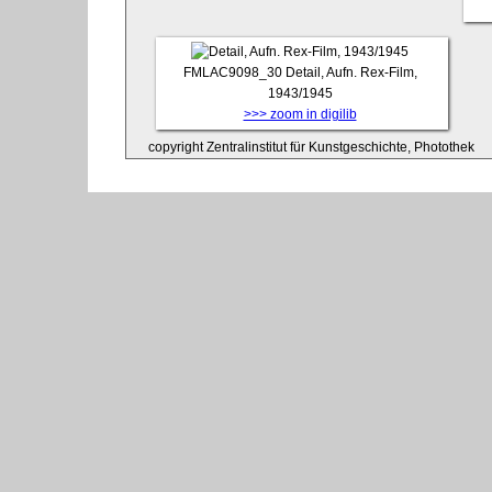
FMLAC9098_30
Detail, Aufn. Rex-Film,
1943/1945
>>> zoom in digilib
copyright Zentralinstitut für Kunstgeschichte, Photothek