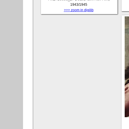
1943/1945
>>> zoom in digilib