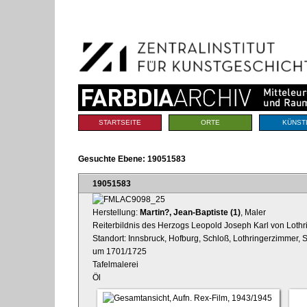
Benutzerspezifische
Direkt
Werkzeuge
zum
Inhalt
|
Direkt
zur
Navigation
Sektionen
STARTSEITE
ORTE
KÜNST
Gesuchte Ebene:
19051583
19051583
Herstellung:
Martin?, Jean-Baptiste (1)
, Maler
Reiterbildnis des Herzogs Leopold Joseph Karl von Lothr
Standort: Innsbruck, Hofburg, Schloß, Lothringerzimmer,
um 1701/1725
Tafelmalerei
Öl