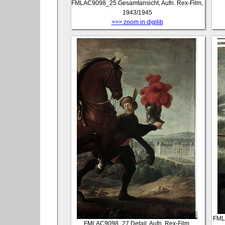
FMLAC9098_25
Gesamtansicht, Aufn. Rex-Film,
1943/1945
>>> zoom in digilib
FML
FMLAC9098_27
Detail, Aufn. Rex-Film,