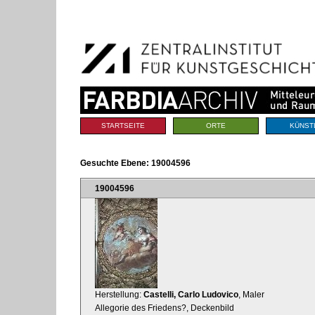
Benutzerspezifische
Direkt
Werkzeuge
zum
Inhalt
|
Direkt
zur
Navigation
Sektionen
STARTSEITE
ORTE
KÜNST
Gesuchte Ebene:
19004596
19004596
Herstellung:
Castelli, Carlo Ludovico
, Maler
Allegorie des Friedens?, Deckenbild