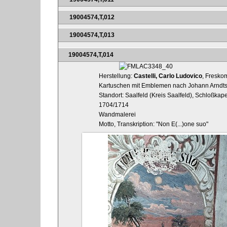
19004574,T,012
19004574,T,013
19004574,T,014
Herstellung:
Castelli, Carlo Ludovico
, Fresko
Kartuschen mit Emblemen nach Johann Arndts 
Standort: Saalfeld (Kreis Saalfeld), Schloßkap
1704/1714
Wandmalerei
Motto, Transkription: "Non E(...)one suo"