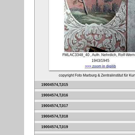
FMLAC3348_40
, Aufn. Nehrdich, Rolf-Wern
1943/1945
>>> zoom in digilib
copyright Foto Marburg & Zentralinstitut für K
19004574,T,015
19004574,T,016
19004574,T,017
19004574,T,018
19004574,T,019