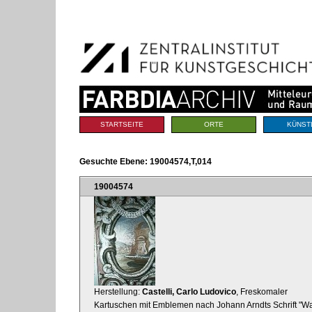
Benutzerspezifische
Direkt
Werkzeuge
zum
Inhalt
|
Direkt
zur
Navigation
Sektionen
STARTSEITE
ORTE
KÜNST
Gesuchte Ebene:
19004574,T,014
19004574
Herstellung:
Castelli, Carlo Ludovico
, Freskomaler
Kartuschen mit Emblemen nach Johann Arndts Schrift "Wa