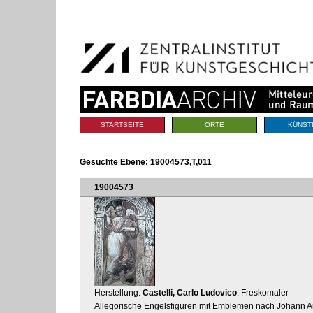
Benutzerspezifische
Direkt
Werkzeuge
zum
Inhalt
|
Direkt
zur
Navigation
Sektionen
STARTSEITE
ORTE
KÜNST
Gesuchte Ebene:
19004573,T,011
19004573
Herstellung:
Castelli, Carlo Ludovico
, Freskomaler
Allegorische Engelsfiguren mit Emblemen nach Johann Arn