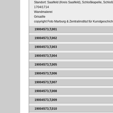
Standort: Saalfeld (Kreis Saalfeld), Schloßkapelle, Schl
1704/1714
Wandmalerei
Grisaille
copyright Foto Marburg & Zentralinstitut für Kunstgeschic
19004573,T,001
19004573,T,002
19004573,T,003
19004573,T,004
19004573,T,005
19004573,T,006
19004573,T,007
19004573,T,008
19004573,T,009
19004573,T,010