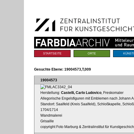
Benutzerspezifische
Direkt
Werkzeuge
zum
Inhalt
|
Direkt
zur
Navigation
Sektionen
STARTSEITE
ORTE
KÜNST
Gesuchte Ebene:
19004573,T,009
19004573
Herstellung:
Castelli, Carlo Ludovico
, Freskomaler
Allegorische Engelsfiguren mit Emblemen nach Johann Arn
Standort: Saalfeld (Kreis Saalfeld), Schloßkapelle, Schl
1704/1714
Wandmalerei
Grisaille
copyright Foto Marburg & Zentralinstitut für Kunstgeschic