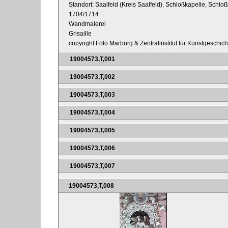
Standort: Saalfeld (Kreis Saalfeld), Schloßkapelle, Schl
1704/1714
Wandmalerei
Grisaille
copyright Foto Marburg & Zentralinstitut für Kunstgeschic
19004573,T,001
19004573,T,002
19004573,T,003
19004573,T,004
19004573,T,005
19004573,T,006
19004573,T,007
19004573,T,008