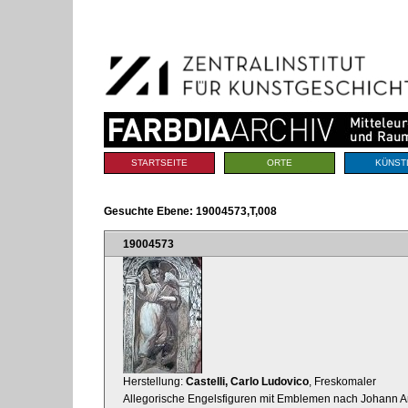
Benutzerspezifische
Direkt
Werkzeuge
zum
Inhalt
|
Direkt
zur
Navigation
Sektionen
STARTSEITE
ORTE
KÜNST
Gesuchte Ebene:
19004573,T,008
19004573
Herstellung:
Castelli, Carlo Ludovico
, Freskomaler
Allegorische Engelsfiguren mit Emblemen nach Johann Arn