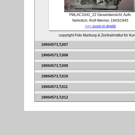
FMLAC3342_22
Gesamtansicht, Aufn.
Nehrdich, Rolf-Werner, 1943/1945
>>> zoom in digilib
copyright Foto Marburg & Zentralinstitut für K
19004573,T,007
19004573,T,008
19004573,T,009
19004573,T,010
19004573,T,011
19004573,T,012