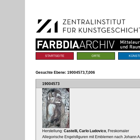
Benutzerspezifische
Direkt
Werkzeuge
zum
Inhalt
|
Direkt
zur
Navigation
Sektionen
STARTSEITE
ORTE
KÜNST
Gesuchte Ebene:
19004573,T,006
19004573
Herstellung:
Castelli, Carlo Ludovico
, Freskomaler
Allegorische Engelsfiguren mit Emblemen nach Johann Arn