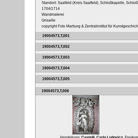
Standort: Saalfeld (Kreis Saalfeld), Schloßkapelle, Schl
1704/1714
Wandmalerei
Grisaille
copyright Foto Marburg & Zentralinstitut für Kunstgeschic
19004573,T,001
19004573,T,002
19004573,T,003
19004573,T,004
19004573,T,005
19004573,T,006
Herstellung:
Castelli, Carlo Ludovico
, Fresko