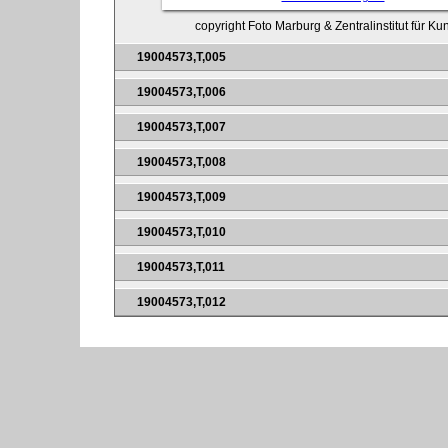
copyright Foto Marburg & Zentralinstitut für K
19004573,T,005
19004573,T,006
19004573,T,007
19004573,T,008
19004573,T,009
19004573,T,010
19004573,T,011
19004573,T,012