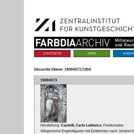
Benutzerspezifische
Direkt
Werkzeuge
zum
Inhalt
|
Direkt
zur
Navigation
Sektionen
STARTSEITE
ORTE
KÜNST
Gesuchte Ebene:
19004573,T,004
19004573
Herstellung:
Castelli, Carlo Ludovico
, Freskomaler
Allegorische Engelsfiguren mit Emblemen nach Johann Arn