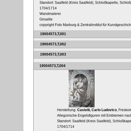
Standort: Saalfeld (Kreis Saalfeld), Schloßkapelle, Schl
1704/1714
Wandmalerei
Grisaille
copyright Foto Marburg & Zentralinstitut für Kunstgeschic
19004573,T,001
19004573,T,002
19004573,T,003
19004573,T,004
Herstellung:
Castelli, Carlo Ludovico
, Fresko
Allegorische Engelsfiguren mit Emblemen nach
Standort: Saalfeld (Kreis Saalfeld), Schloßka
1704/1714