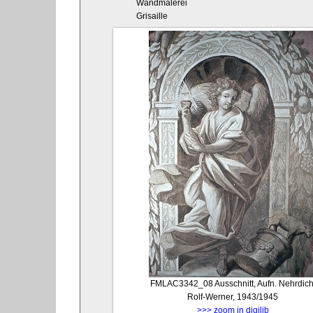
Wandmalerei
Grisaille
FMLAC3342_08
Ausschnitt, Aufn. Nehrdich
Rolf-Werner, 1943/1945
>>> zoom in digilib