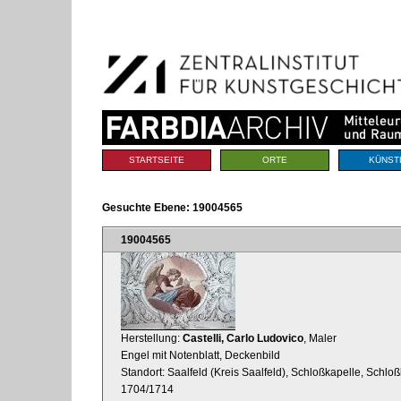
Benutzerspezifische
Direkt
Werkzeuge
zum
Inhalt
|
Direkt
zur
Navigation
Sektionen
STARTSEITE
ORTE
KÜNST
Gesuchte Ebene:
19004565
19004565
Herstellung:
Castelli, Carlo Ludovico
, Maler
Engel mit Notenblatt, Deckenbild
Standort: Saalfeld (Kreis Saalfeld), Schloßkapelle, Sch
1704/1714