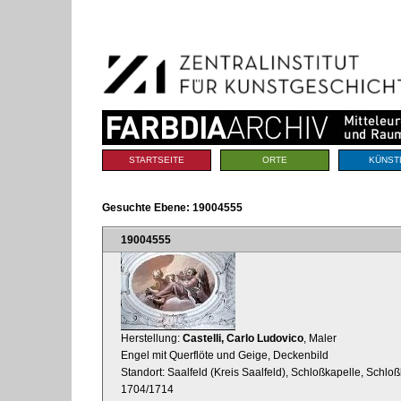
Benutzerspezifische
Direkt
Werkzeuge
zum
Inhalt
|
Direkt
zur
Navigation
Sektionen
STARTSEITE
ORTE
KÜNST
Gesuchte Ebene:
19004555
19004555
Herstellung:
Castelli, Carlo Ludovico
, Maler
Engel mit Querflöte und Geige, Deckenbild
Standort: Saalfeld (Kreis Saalfeld), Schloßkapelle, Sch
1704/1714