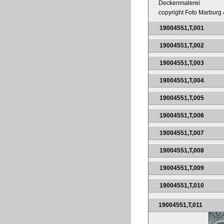
Deckenmalerei
copyright Foto Marburg &
19004551,T,001
19004551,T,002
19004551,T,003
19004551,T,004
19004551,T,005
19004551,T,006
19004551,T,007
19004551,T,008
19004551,T,009
19004551,T,010
19004551,T,011