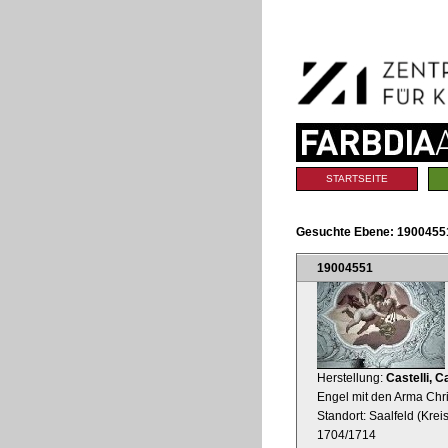
Benutzerspezifische
Direkt
Werkzeuge
zum
Inhalt
|
Direkt
zur
Navigation
Sektionen
STARTSEITE
Gesuchte Ebene:
19004551
19004551
Herstellung:
Castelli, C
Engel mit den Arma Chris
Standort: Saalfeld (Kre
1704/1714