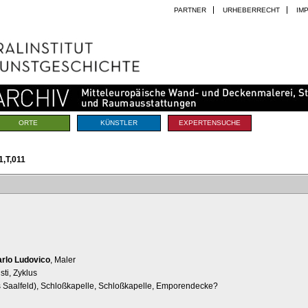
PARTNER
URHEBERRECHT
IM
ORTE
KÜNSTLER
EXPERTENSUCHE
,T,011
arlo Ludovico
, Maler
ti, Zyklus
is Saalfeld), Schloßkapelle, Schloßkapelle, Emporendecke?