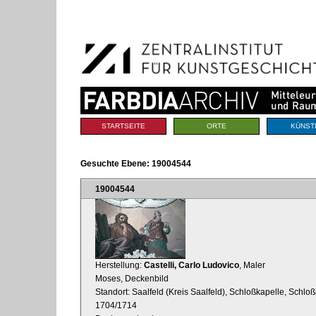
Benutzerspezifische
Direkt
Werkzeuge
zum
Inhalt
|
Direkt
zur
Navigation
Sektionen
STARTSEITE
ORTE
KÜNST
Gesuchte Ebene:
19004544
19004544
Herstellung:
Castelli, Carlo Ludovico
, Maler
Moses, Deckenbild
Standort: Saalfeld (Kreis Saalfeld), Schloßkapelle, Schloß
1704/1714