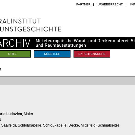
PARTNER
URHEBERRECHT
IM
ORTE
KÜNSTLER
EXPERTENSUCHE
3
arlo Ludovico
, Maler
d
s Saalfeld), Schloßkapelle, Schloßkapelle, Decke, Mittelfeld (Schmalseite)