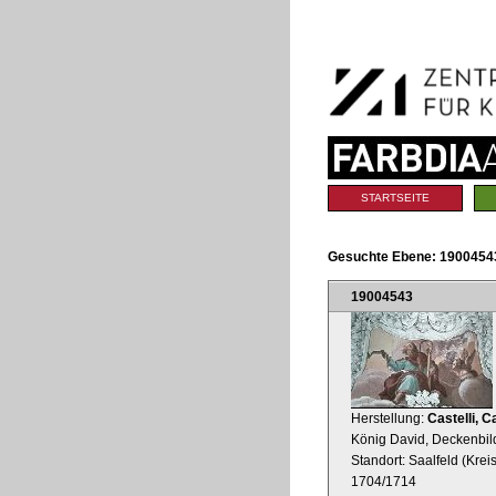
Benutzerspezifische
Direkt
Werkzeuge
zum
Inhalt
|
Direkt
zur
Navigation
Sektionen
STARTSEITE
Gesuchte Ebene:
1900454
19004543
Herstellung:
Castelli, C
König David, Deckenbil
Standort: Saalfeld (Krei
1704/1714