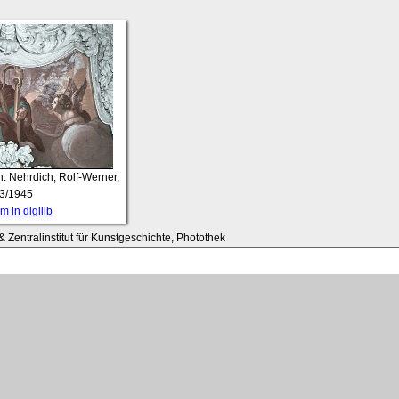
fn. Nehrdich, Rolf-Werner,
3/1945
 in digilib
 Zentralinstitut für Kunstgeschichte, Photothek