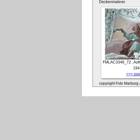
Deckenmalerei
FMLAC3346_72
, Au
194
>>> zoom
copyright Foto Marburg &