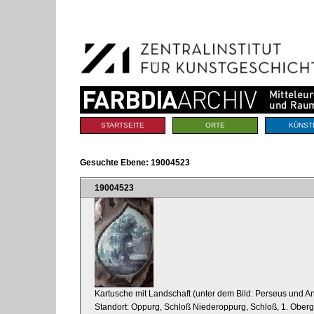
Benutzerspezifische
Direkt
Werkzeuge
zum
Inhalt
|
Direkt
zur
Navigation
Sektionen
STARTSEITE
ORTE
KÜNST
Gesuchte Ebene:
19004523
19004523
Kartusche mit Landschaft (unter dem Bild: Perseus und 
Standort: Oppurg, Schloß Niederoppurg, Schloß, 1. Obe