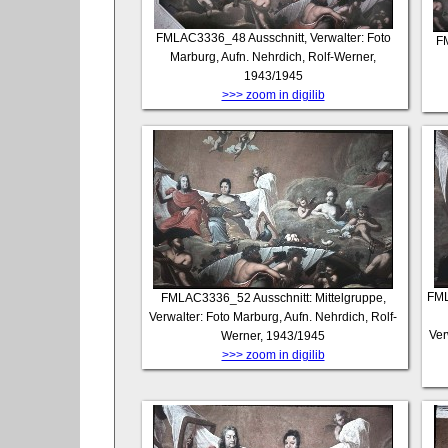
FMLAC3336_48
Ausschnitt, Verwalter: Foto
F
Marburg, Aufn. Nehrdich, Rolf-Werner,
1943/1945
>>> zoom in digilib
FM
FMLAC3336_52
Ausschnitt: Mittelgruppe,
Verwalter: Foto Marburg, Aufn. Nehrdich, Rolf-
Ver
Werner, 1943/1945
>>> zoom in digilib