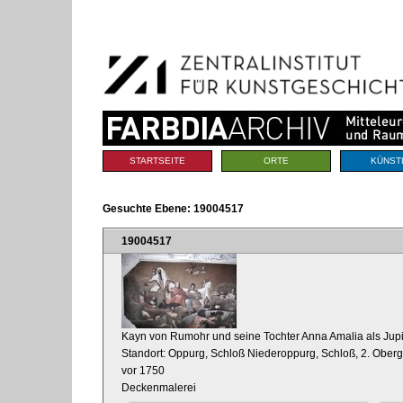
Benutzerspezifische
Direkt
Werkzeuge
zum
Inhalt
|
Direkt
zur
Navigation
Sektionen
STARTSEITE
ORTE
KÜNST
Gesuchte Ebene:
19004517
19004517
Kayn von Rumohr und seine Tochter Anna Amalia als Jupi
Standort: Oppurg, Schloß Niederoppurg, Schloß, 2. Ober
vor 1750
Deckenmalerei